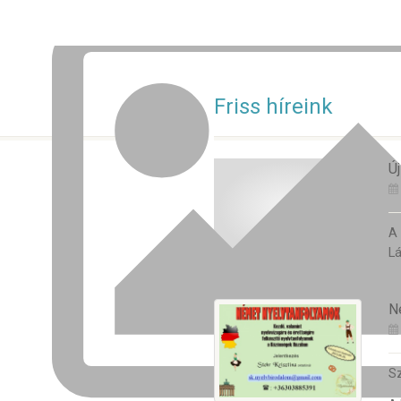
Friss híreink
Új
A
Lá
N
Sz