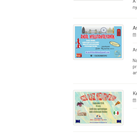
A
ny
A
A
Na
pr
an
K