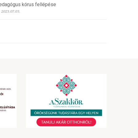
edagógus kórus fellépése
2023.07.03.