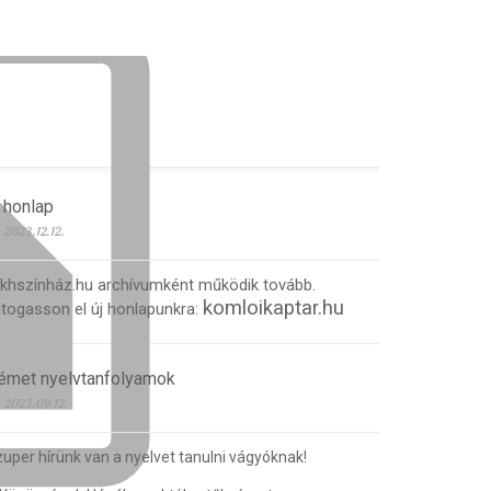
 honlap
2023.12.12.
 khszínház.hu archívumként működik tovább.
komloikaptar.hu
togasson el új honlapunkra:
émet nyelvtanfolyamok
2023.09.12.
uper hírünk van a nyelvet tanulni vágyóknak!