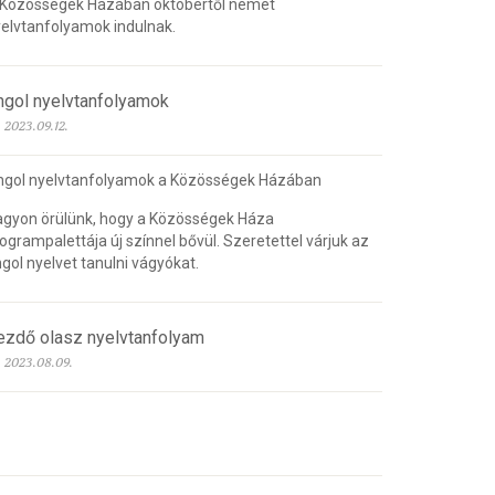
 Közösségek Házában októbertől német
elvtanfolyamok indulnak.
ngol nyelvtanfolyamok
2023.09.12.
ngol nyelvtanfolyamok a Közösségek Házában
gyon örülünk, hogy a Közösségek Háza
ogrampalettája új színnel bővül. Szeretettel várjuk az
gol nyelvet tanulni vágyókat.
ezdő olasz nyelvtanfolyam
2023.08.09.