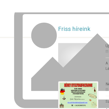
Friss híreink
Új
A
Lá
N
Sz