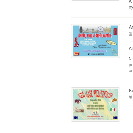
A
ny
A
A
Na
pr
an
K