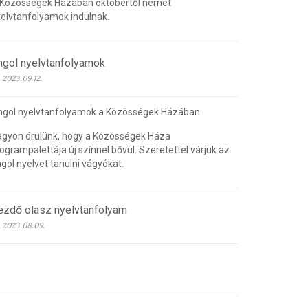
 Közösségek Házában októbertől német
elvtanfolyamok indulnak.
ngol nyelvtanfolyamok
2023.09.12.
ngol nyelvtanfolyamok a Közösségek Házában
gyon örülünk, hogy a Közösségek Háza
ogrampalettája új színnel bővül. Szeretettel várjuk az
gol nyelvet tanulni vágyókat.
ezdő olasz nyelvtanfolyam
2023.08.09.