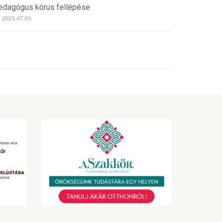
edagógus kórus fellépése
2023.07.03.