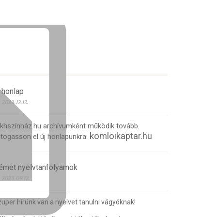
 honlap
2023.12.12.
 khszínház.hu archívumként működik tovább.
komloikaptar.hu
togasson el új honlapunkra:
émet nyelvtanfolyamok
2023.09.12.
uper hírünk van a nyelvet tanulni vágyóknak!