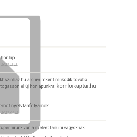
 honlap
2023.12.12.
 khszínház.hu archívumként működik tovább.
komloikaptar.hu
togasson el új honlapunkra:
émet nyelvtanfolyamok
2023.09.12.
uper hírünk van a nyelvet tanulni vágyóknak!