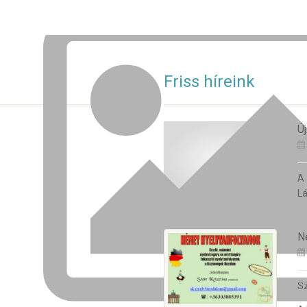
Friss híreink
Új
A
Lá
N
Sz