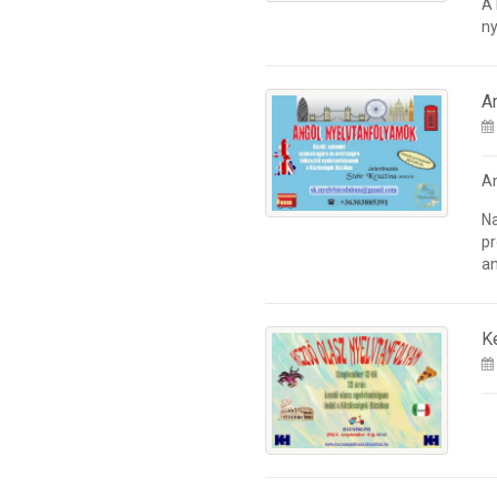
A
ny
A
A
Na
pr
an
K