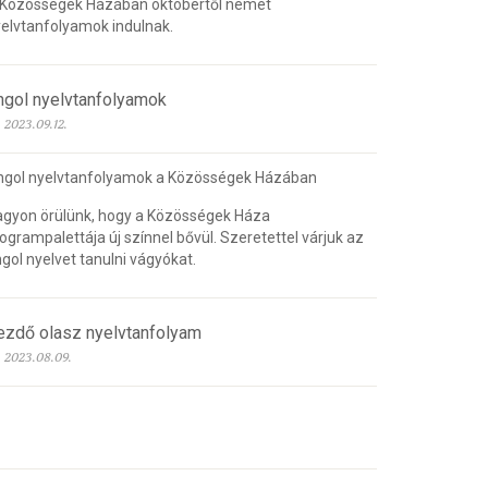
 Közösségek Házában októbertől német
elvtanfolyamok indulnak.
ngol nyelvtanfolyamok
2023.09.12.
ngol nyelvtanfolyamok a Közösségek Házában
gyon örülünk, hogy a Közösségek Háza
ogrampalettája új színnel bővül. Szeretettel várjuk az
gol nyelvet tanulni vágyókat.
ezdő olasz nyelvtanfolyam
2023.08.09.