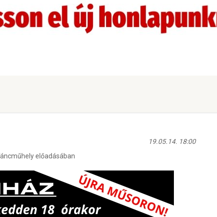
19.05.14. 18:00
e Táncműhely előadásában