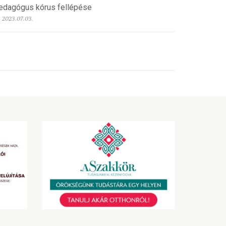
edagógus kórus fellépése
2023.07.03.