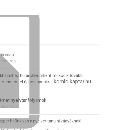
 honlap
2023.12.12.
 khszínház.hu archívumként működik tovább.
komloikaptar.hu
togasson el új honlapunkra:
émet nyelvtanfolyamok
2023.09.12.
uper hírünk van a nyelvet tanulni vágyóknak!