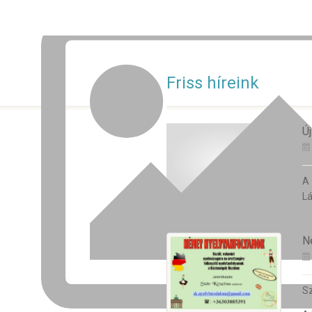
Friss híreink
Új
A
Lá
N
Sz