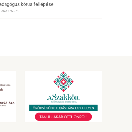
edagógus kórus fellépése
2023.07.03.