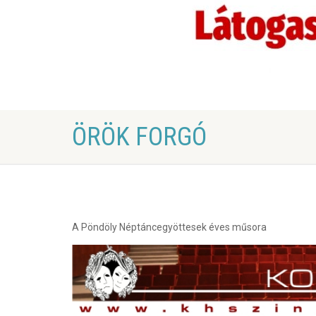
ÖRÖK FORGÓ
A Pöndöly Néptáncegyöttesek éves műsora