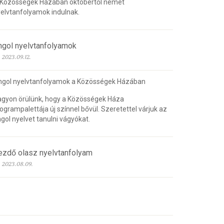
 Közösségek Házában októbertől német
elvtanfolyamok indulnak.
ngol nyelvtanfolyamok
2023.09.12.
ngol nyelvtanfolyamok a Közösségek Házában
gyon örülünk, hogy a Közösségek Háza
ogrampalettája új színnel bővül. Szeretettel várjuk az
gol nyelvet tanulni vágyókat.
ezdő olasz nyelvtanfolyam
2023.08.09.