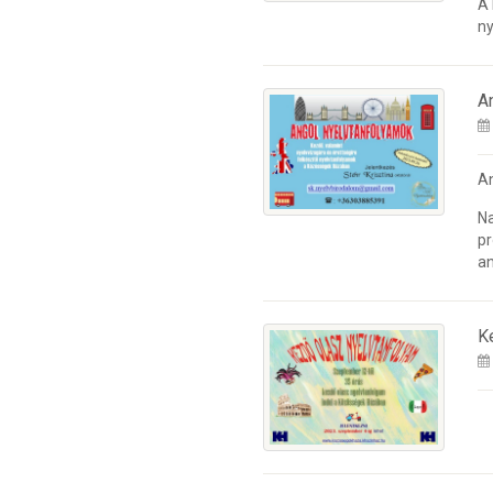
A
ny
A
A
Na
pr
an
K