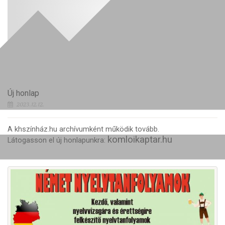
Új honlap
2023.12.12.
A khszínház.hu archívumként működik tovább.
komloikaptar.hu
Látogasson el új honlapunkra: