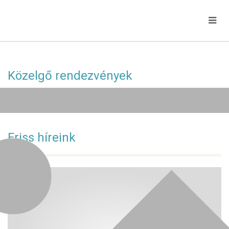
Közelgő rendezvények
Jelenleg nincs közelgő esemény!
Friss híreink