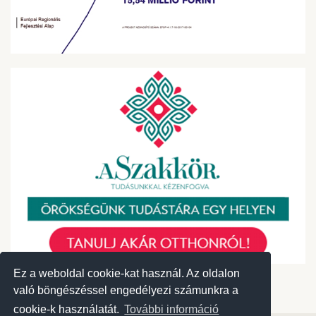
Ez a weboldal cookie-kat használ. Az oldalon
Ez a weboldal cookie-kat használ. Az oldalon
való böngészéssel engedélyezi számunkra a
való böngészéssel engedélyezi számunkra a
cookie-k használatát.
cookie-k használatát.
További információ
További információ