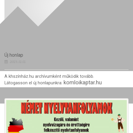
Új honlap
2023.12.12.
A khszínház.hu archívumként működik tovább.
komloikaptar.hu
Látogasson el új honlapunkra: