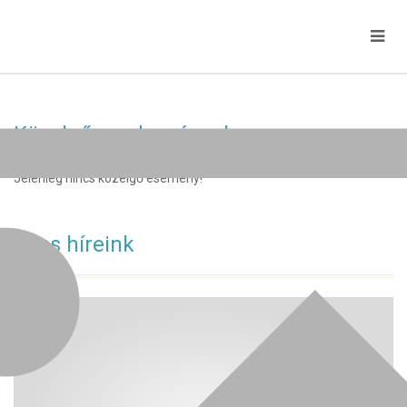
Közelgő rendezvények
Jelenleg nincs közelgő esemény!
Friss híreink