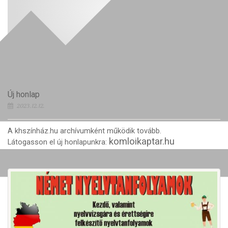
Új honlap
2023.12.12.
A khszínház.hu archívumként működik tovább.
komloikaptar.hu
Látogasson el új honlapunkra: