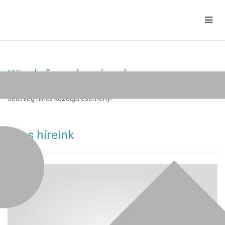
Közelgő rendezvények
Jelenleg nincs közelgő esemény!
Friss híreink