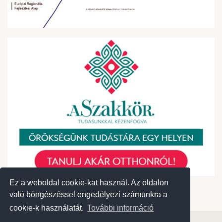
Ez a weboldal cookie-kat használ. Az oldalon
Ez a weboldal cookie-kat használ. Az oldalon
való böngészéssel engedélyezi számunkra a
való böngészéssel engedélyezi számunkra a
cookie-k használatát.
cookie-k használatát.
További információ
További információ