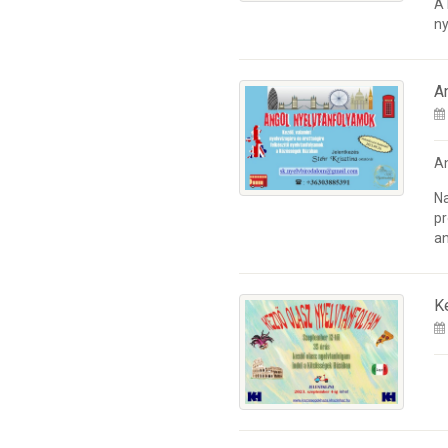
A
ny
A
A
Na
pr
an
K