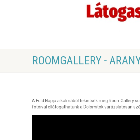
ROOMGALLERY - ARANY
A Föld Napja alkalmából tekintsék meg RoomGallery s
fotóival ellátogathatunk a Dolomitok varázslatosan sz