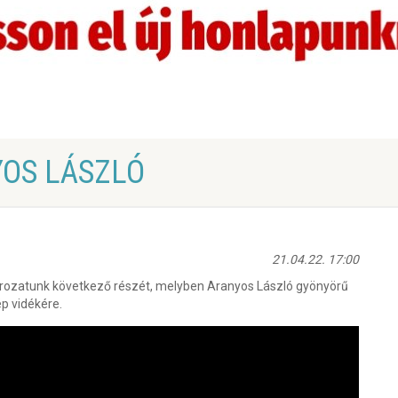
OS LÁSZLÓ
21.04.22. 17:00
orozatunk következő részét, melyben Aranyos László gyönyörű
ép vidékére.