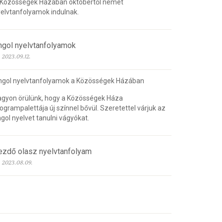
 Közösségek Házában októbertől német
elvtanfolyamok indulnak.
ngol nyelvtanfolyamok
2023.09.12.
ngol nyelvtanfolyamok a Közösségek Házában
gyon örülünk, hogy a Közösségek Háza
ogrampalettája új színnel bővül. Szeretettel várjuk az
gol nyelvet tanulni vágyókat.
ezdő olasz nyelvtanfolyam
2023.08.09.