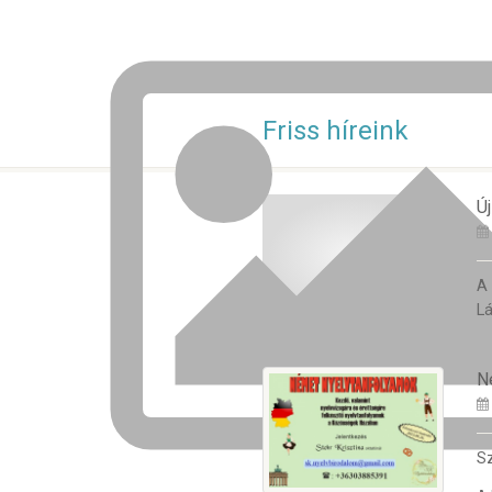
Friss híreink
Új
A
Lá
N
Sz