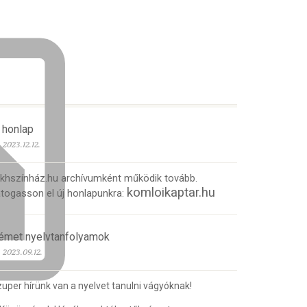
 honlap
2023.12.12.
 khszínház.hu archívumként működik tovább.
komloikaptar.hu
togasson el új honlapunkra:
émet nyelvtanfolyamok
2023.09.12.
uper hírünk van a nyelvet tanulni vágyóknak!