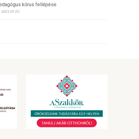
edagógus kórus fellépése
2023.07.03.