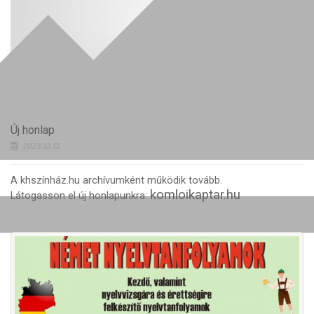
Új honlap
2023.12.12.
A khszínház.hu archívumként működik tovább.
komloikaptar.hu
Látogasson el új honlapunkra: