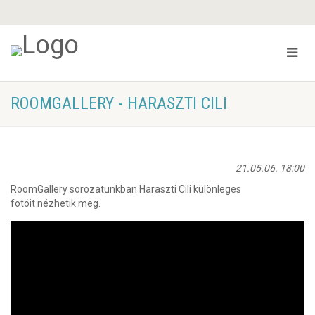
ROOMGALLERY - HARASZTI CILI
21.05.06. 18:00
RoomGallery sorozatunkban Haraszti Cili különleges
fotóit nézhetik meg.