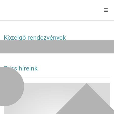
Közelgő rendezvények
Jelenleg nincs közelgő esemény!
Friss híreink