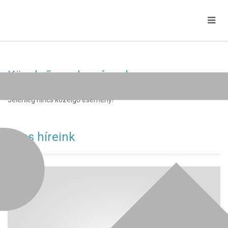
Közelgő rendezvények
Jelenleg nincs közelgő esemény!
Friss híreink