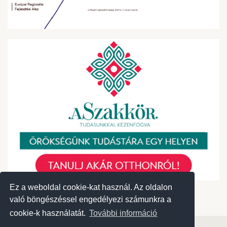
Ez a weboldal cookie-kat használ. Az oldalon
Ez a weboldal cookie-kat használ. Az oldalon
való böngészéssel engedélyezi számunkra a
való böngészéssel engedélyezi számunkra a
cookie-k használatát.
cookie-k használatát.
További információ
További információ