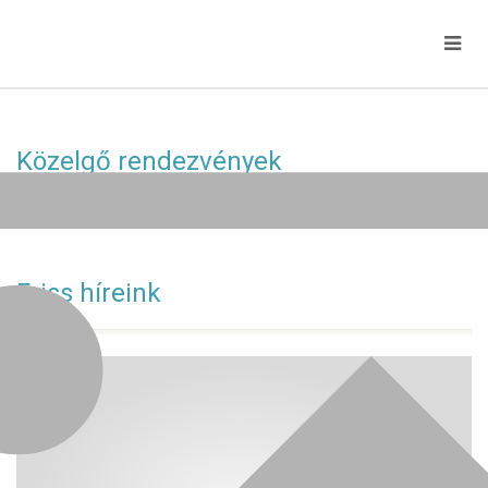
Közelgő rendezvények
Jelenleg nincs közelgő esemény!
Friss híreink