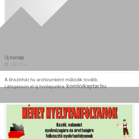
Új honlap
2023.12.12.
A khszínház.hu archívumként működik tovább.
komloikaptar.hu
Látogasson el új honlapunkra: