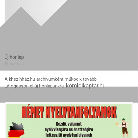
Új honlap
2023.12.12.
A khszínház.hu archívumként működik tovább.
komloikaptar.hu
Látogasson el új honlapunkra: