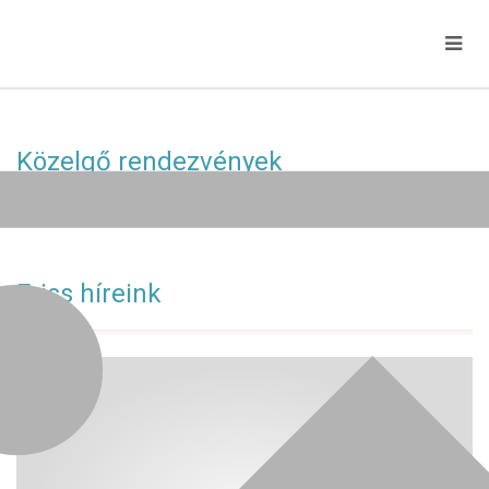
Közelgő rendezvények
Jelenleg nincs közelgő esemény!
Friss híreink