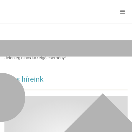
Közelgő rendezvények
Jelenleg nincs közelgő esemény!
Friss híreink