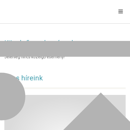
Közelgő rendezvények
Jelenleg nincs közelgő esemény!
Friss híreink