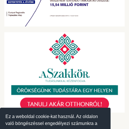
Ez a weboldal cookie-kat használ. Az oldalon
Ez a weboldal cookie-kat használ. Az oldalon
való böngészéssel engedélyezi számunkra a
való böngészéssel engedélyezi számunkra a