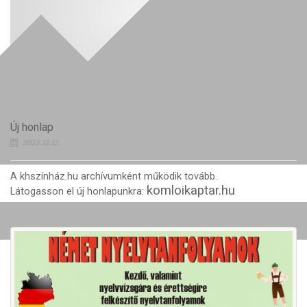
Új honlap
2023.12.12.
A khszínház.hu archívumként működik tovább.
komloikaptar.hu
Látogasson el új honlapunkra: